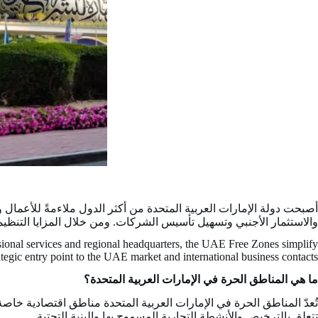
أصبحت دولة الإمارات العربية المتحدة من أكثر الدول ملاءمةً للأعمال و
والاستثمار الأجنبي وتسهيل تأسيس الشركات. ومن خلال المزايا التنظيمية و
sional services and regional headquarters, the UAE Free Zones simplify
rategic entry point to the UAE market and international business contacts.
ما هي المناطق الحرة في الإمارات العربية المتحدة؟
تُعدّ المناطق الحرة في الإمارات العربية المتحدة مناطق اقتصادية خا
تتعلق بالترخيص والأنشطة التجارية المسموح بها والبنية التحتية.