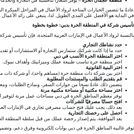
منطقة عجمان الحرة –
يوفر أسعارًا تنافسية في التجارة والخدما
عادةً ما تتضمن الخيارات المتاحة لرواد الأعمال في المراحل المبكرة 
في البداية هو الأفضل على المدى الطويل. لذا، ينبغي على رائد الأعمال
تأسيس شركة في المنطقة الحرة بدبي: خطوة بخطوة
بالنسبة لرواد الأعمال في الإمارات العربية المتحدة، فإن تأسيس شرك
حدد نشاطك التجاري
حدد ما إذا كانت شركتك ستمارس التجارة أو الاستشارات أو تقد
اختر المنطقة الحرة الأنسب في دبي
اختر منطقة حرة تناسب طبيعة عملك وميزانيتك وأهداف نموك.
اختر البنية القانونية
اختر بين شركة ذات منطقة حرة (مساهم واحد)، أو شركة ذات م
قم بتقديم الطلب والمستندات المطلوبة
يتضمن ذلك عادةً نسخاً من جوازات السفر، ونماذج الطلبات، ومع
اختر مساحة مكتبية أو مساحة مكتبية مرنة
توفر معظم المناطق الحرة في دبي مساحات عمل مرنة لتوفير الن
افتح حسابًا مصرفيًا للشركات
بعد ذلك، يجب عليك فتح حساب مصرفي تجاري في الإمارات العربية
احصل على رخصتك التجارية
بعد الموافقة، يتم إصدار رخصة عملك من قبل سلطة المنطقة الح
توفر غالبية المناطق الحرة في دبي بوابات إلكترونية وفرق دعم، وتضم